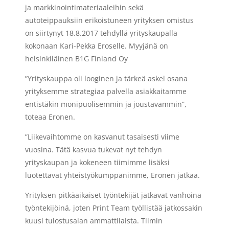
ja markkinointimateriaaleihin sekä
autoteippauksiin erikoistuneen yrityksen omistus
on siirtynyt 18.8.2017 tehdyllä yrityskaupalla
kokonaan
Kari-Pekka Eroselle
. Myyjänä on
helsinkiläinen
B1G Finland Oy
”Yrityskauppa oli looginen ja tärkeä askel osana
yrityksemme strategiaa palvella asiakkaitamme
entistäkin monipuolisemmin ja joustavammin”,
toteaa Eronen.
”Liikevaihtomme on kasvanut tasaisesti viime
vuosina. Tätä kasvua tukevat nyt tehdyn
yrityskaupan ja kokeneen tiimimme lisäksi
luotettavat yhteistyökumppanimme
, Eronen jatkaa.
Yrityksen pitkäaikaiset työntekijät jatkavat vanhoina
työntekijöinä, joten
Print Team
työllistää jatkossakin
kuusi tulostusalan ammattilaista. Tiimin