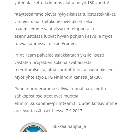
yhteenlaskettu kokemus alalta on yli 150 vuotta!
”Käytössämme olevat nykyaikaiset tulostustekniikat,
viimeisimmät tietokonesovellukset sekä
osaamisemme vaativissakin teippaus- ja
asennustöissä luovat hyvän pohjan kasvulle myös
tulevaisuudessa
, uskoo Eronen.
Print Team palvelee asiakkaitaan yksilöllisesti
vastaten projektien kokonaisvaltaisesta
toteuttamisesta, aina suunnittelusta asennukseen.
Myös yhteistyö B1G Finlandin kanssa jatkuu.
Puhelinnumeromme säilyvät ennallaan, mutta
sähköpostiosoitteet ovat muotoa
etunimi.sukunimi@printteam.fi
. Uudet kotisivumme
aukevat tässä osoitteessa 7.9.2017
Klikkaa nappia ja