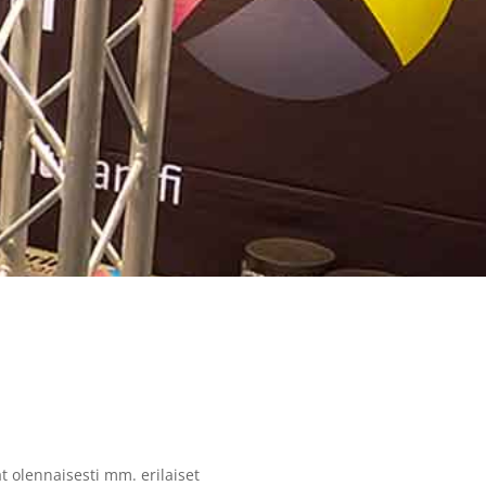
 olennaisesti mm. erilaiset