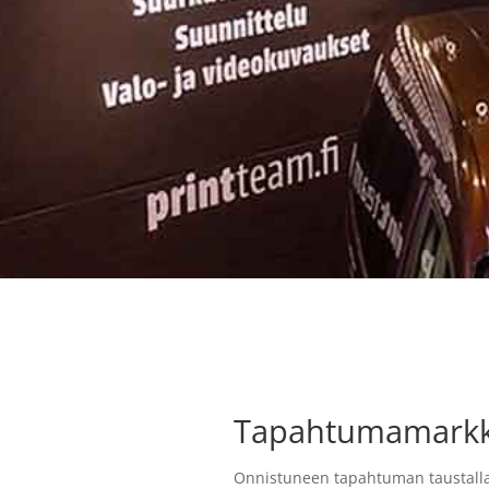
Tapahtumamarkki
Onnistuneen tapahtuman taustalla 