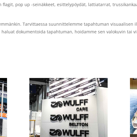
 flagit, pop up -seinäkkeet, esittelypöydät, lattiatarrat, trussikankaat,
enemmänkin. Tarvittaessa suunnittelemme tapahtuman visuaalisen il
s haluat dokumentoida tapahtuman, hoidamme sen valokuvin tai vide