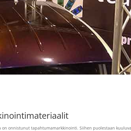
nointimateriaalit
on onnistunut tapahtumamarkkinointi. Siihen puolestaan kuuluvat