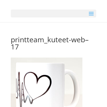
printteam_kuteet-web–
17