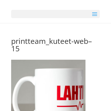
printteam_kuteet-web–
15