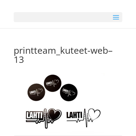
printteam_kuteet-web–
13